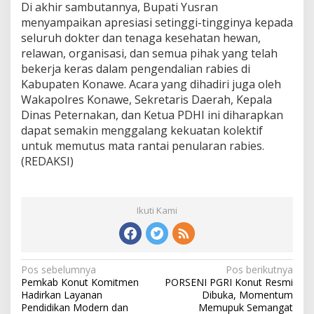
Di akhir sambutannya, Bupati Yusran
menyampaikan apresiasi setinggi-tingginya kepada
seluruh dokter dan tenaga kesehatan hewan,
relawan, organisasi, dan semua pihak yang telah
bekerja keras dalam pengendalian rabies di
Kabupaten Konawe. Acara yang dihadiri juga oleh
Wakapolres Konawe, Sekretaris Daerah, Kepala
Dinas Peternakan, dan Ketua PDHI ini diharapkan
dapat semakin menggalang kekuatan kolektif
untuk memutus mata rantai penularan rabies.
(REDAKSI)
Ikuti Kami
N
Pos sebelumnya
Pos berikutnya
Pemkab Konut Komitmen
PORSENI PGRI Konut Resmi
a
Hadirkan Layanan
Dibuka, Momentum
v
Pendidikan Modern dan
Memupuk Semangat