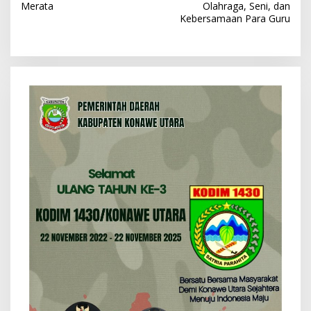
Merata
Olahraga, Seni, dan
i
Kebersamaan Para Guru
g
a
s
i
p
o
s