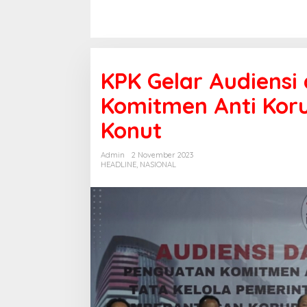
KPK Gelar Audiensi
Komitmen Anti Kor
Konut
Admin
2 November 2023
HEADLINE
,
NASIONAL