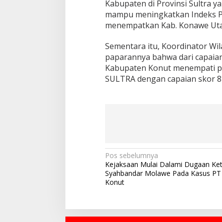
Kabupaten di Provinsi Sultra 
mampu meningkatkan Indeks P
menempatkan Kab. Konawe Utara 
Sementara itu, Koordinator Wi
paparannya bahwa dari capaian
Kabupaten Konut menempati per
SULTRA dengan capaian skor 82
N
Pos sebelumnya
Kejaksaan Mulai Dalami Dugaan Ket
a
Syahbandar Molawe Pada Kasus PT
v
Konut
i
g