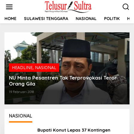
L
e
w
a
HOME
SULAWESI TENGGARA
NASIONAL
POLITIK
HU
t
i
k
e
k
o
n
t
e
HEADLINE
,
NASIONAL
n
NU Minta Pesantren Tak Terprovokasi Teror
Orang Gila
19 Februari 2018
NASIONAL
Bupati Konut Lepas 37 Kontingen