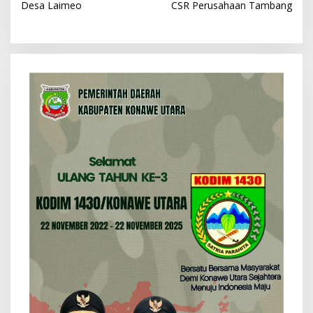
Desa Laimeo
CSR Perusahaan Tambang
i
g
a
s
i
p
o
s