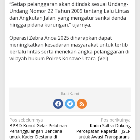
“Setiap pelanggaran akan ditindak sesuai Undang-
Undang Nomor 22 Tahun 2009 tentang Lalu Lintas
dan Angkutan Jalan, yang mengatur sanksi denda
hingga pidana kurungan,” ujarnya.
Operasi Zebra Anoa 2025 diharapkan dapat
meningkatkan kesadaran masyarakat untuk tertib
berlalu lintas serta menekan angka pelanggaran di
wilayah hukum Polres Konawe Utara. (Vel)
Ikuti Kami
N
Pos sebelumnya
Pos berikutnya
BPBD Konut Gelar Pelatihan
Kadin Sultra Dukung
a
Penanggulangan Bencana
Percepatan Raperda TJSLP
v
untuk Kader Destana di
untuk Awasi Transparansi