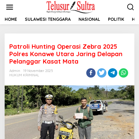
L
e
w
a
HOME
SULAWESI TENGGARA
NASIONAL
POLITIK
HU
t
i
k
e
Patroli Hunting Operasi Zebra 2025
k
o
Polres Konawe Utara Jaring Delapan
n
Pelanggar Kasat Mata
t
e
Admin
19 November 2025
n
HUKUM KRIMINAL