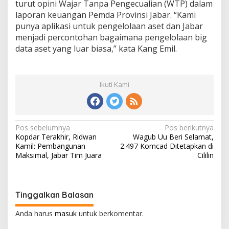
turut opini Wajar Tanpa Pengecualian (WTP) dalam
laporan keuangan Pemda Provinsi Jabar. “Kami
punya aplikasi untuk pengelolaan aset dan Jabar
menjadi percontohan bagaimana pengelolaan big
data aset yang luar biasa,” kata Kang Emil.
Ikuti Kami
N
Pos sebelumnya
Pos berikutnya
Kopdar Terakhir, Ridwan
Wagub Uu Beri Selamat,
a
Kamil: Pembangunan
2.497 Komcad Ditetapkan di
v
Maksimal, Jabar Tim Juara
Cililin
i
g
Tinggalkan Balasan
a
s
Anda harus
masuk
untuk berkomentar.