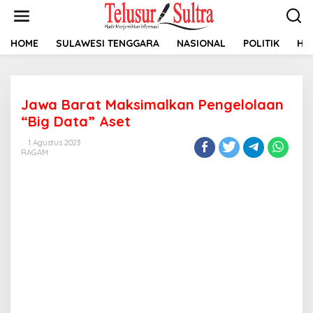
L
e
w
a
HOME
SULAWESI TENGGARA
NASIONAL
POLITIK
HU
t
i
k
e
Jawa Barat Maksimalkan Pengelolaan
k
o
“Big Data” Aset
n
t
1 Agustus 2023
RAGAM
e
n