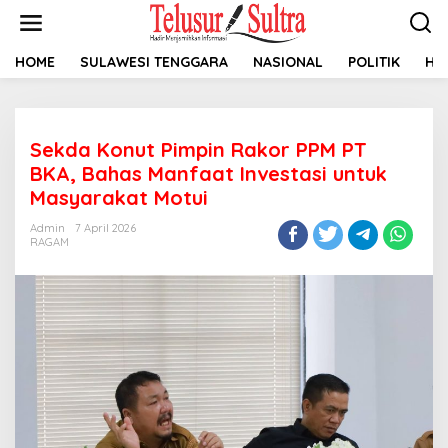
L
e
w
a
HOME
SULAWESI TENGGARA
NASIONAL
POLITIK
HU
t
i
k
e
Sekda Konut Pimpin Rakor PPM PT
k
o
BKA, Bahas Manfaat Investasi untuk
n
Masyarakat Motui
t
e
Admin
7 April 2026
n
RAGAM