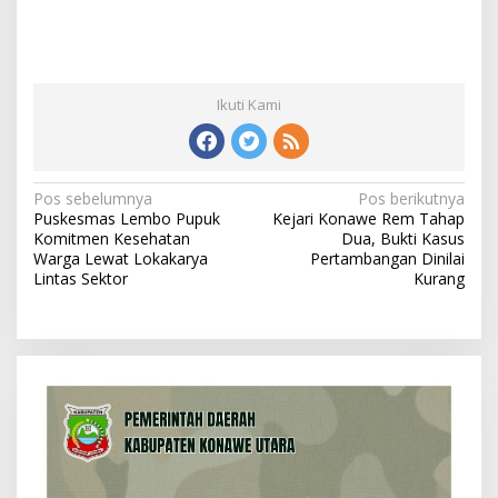
Ikuti Kami
N
Pos sebelumnya
Pos berikutnya
Puskesmas Lembo Pupuk
Kejari Konawe Rem Tahap
a
Komitmen Kesehatan
Dua, Bukti Kasus
v
Warga Lewat Lokakarya
Pertambangan Dinilai
Lintas Sektor
Kurang
i
g
a
s
i
p
o