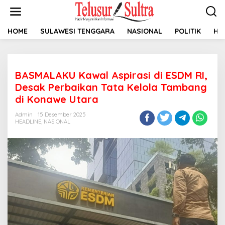
L
e
w
a
HOME
SULAWESI TENGGARA
NASIONAL
POLITIK
HU
t
i
k
e
BASMALAKU Kawal Aspirasi di ESDM RI,
k
o
Desak Perbaikan Tata Kelola Tambang
n
di Konawe Utara
t
e
Admin
15 Desember 2025
n
HEADLINE
,
NASIONAL