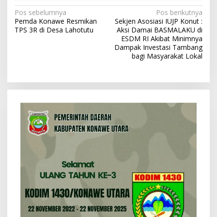
N
Pos sebelumnya
Pos berikutnya
Pemda Konawe Resmikan
Sekjen Asosiasi IUJP Konut :
a
TPS 3R di Desa Lahotutu
Aksi Damai BASMALAKU di
v
ESDM RI Akibat Minimnya
Dampak Investasi Tambang
i
bagi Masyarakat Lokal
g
a
s
i
p
o
s