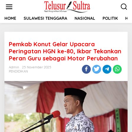
L
e
w
a
HOME
SULAWESI TENGGARA
NASIONAL
POLITIK
HU
t
i
k
e
Pemkab Konut Gelar Upacara
k
o
Peringatan HGN ke-80, Ikbar Tekankan
n
Peran Guru sebagai Motor Perubahan
t
e
Admin
25 November 2025
n
PENDIDIKAN