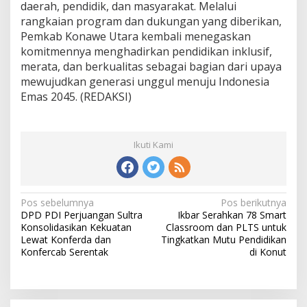
daerah, pendidik, dan masyarakat. Melalui
rangkaian program dan dukungan yang diberikan,
Pemkab Konawe Utara kembali menegaskan
komitmennya menghadirkan pendidikan inklusif,
merata, dan berkualitas sebagai bagian dari upaya
mewujudkan generasi unggul menuju Indonesia
Emas 2045. (REDAKSI)
Ikuti Kami
N
Pos sebelumnya
Pos berikutnya
DPD PDI Perjuangan Sultra
Ikbar Serahkan 78 Smart
a
Konsolidasikan Kekuatan
Classroom dan PLTS untuk
v
Lewat Konferda dan
Tingkatkan Mutu Pendidikan
Konfercab Serentak
di Konut
i
g
a