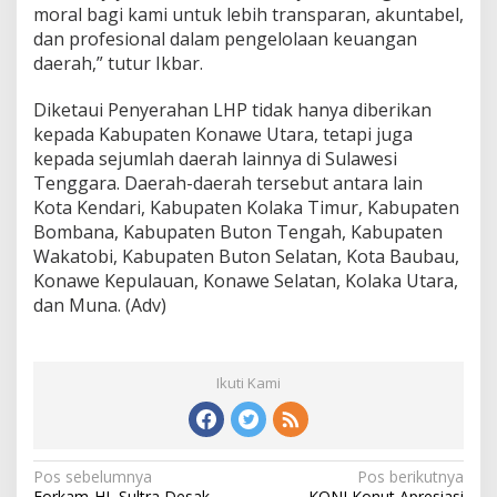
moral bagi kami untuk lebih transparan, akuntabel,
dan profesional dalam pengelolaan keuangan
daerah,” tutur Ikbar.
Diketaui Penyerahan LHP tidak hanya diberikan
kepada Kabupaten Konawe Utara, tetapi juga
kepada sejumlah daerah lainnya di Sulawesi
Tenggara. Daerah-daerah tersebut antara lain
Kota Kendari, Kabupaten Kolaka Timur, Kabupaten
Bombana, Kabupaten Buton Tengah, Kabupaten
Wakatobi, Kabupaten Buton Selatan, Kota Baubau,
Konawe Kepulauan, Konawe Selatan, Kolaka Utara,
dan Muna. (Adv)
Ikuti Kami
N
Pos sebelumnya
Pos berikutnya
Forkam-HL Sultra Desak
KONI Konut Apresiasi