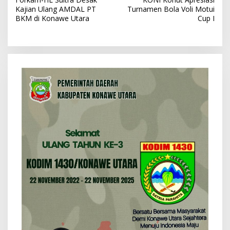
a
Kajian Ulang AMDAL PT
Turnamen Bola Voli Motui
v
BKM di Konawe Utara
Cup I
i
g
a
s
i
p
o
s