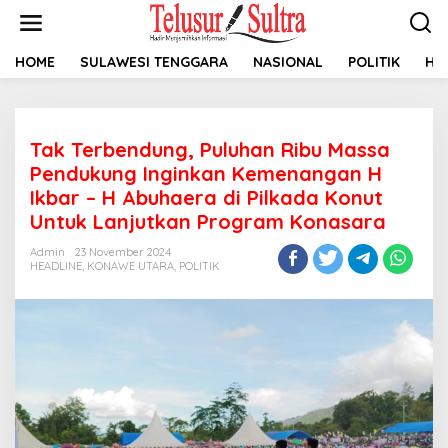
L
e
w
a
HOME
SULAWESI TENGGARA
NASIONAL
POLITIK
HU
t
i
k
e
Tak Terbendung, Puluhan Ribu Massa
k
o
Pendukung Inginkan Kemenangan H
n
Ikbar – H Abuhaera di Pilkada Konut
t
Untuk Lanjutkan Program Konasara
e
n
Admin
23 November 2024
HEADLINE
,
KONAWE UTARA
,
POLITIK