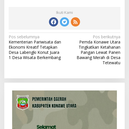
Ikuti Kami
N
Pos sebelumnya
Pos berikutnya
Kementerian Pariwisata dan
Pemda Konawe Utara
a
Ekonomi Kreatif Tetapkan
Tingkatkan Ketahanan
v
Desa Labengki Konut Juara
Pangan Lewat Panen
1 Desa Wisata Berkembang
Bawang Merah di Desa
i
Tetewatu
g
a
s
i
p
o
s