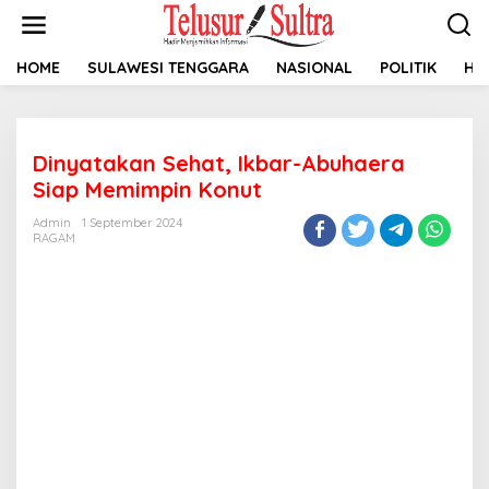
L
e
w
a
HOME
SULAWESI TENGGARA
NASIONAL
POLITIK
HU
t
i
k
e
Dinyatakan Sehat, Ikbar-Abuhaera
k
o
Siap Memimpin Konut
n
t
Admin
1 September 2024
RAGAM
e
n