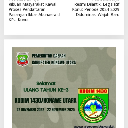
N
Ribuan Masyarakat Kawal
Resmi Dilantik, Legislatif
a
Proses Pendaftaran
Konut Periode 2024-2029
v
Pasangan Ikbar-Abuhaera di
Didominasi Wajah Baru
KPU Konut
i
g
a
s
i
p
o
s