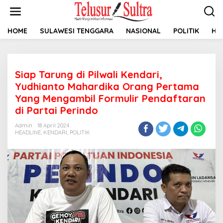
L
e
w
a
HOME
SULAWESI TENGGARA
NASIONAL
POLITIK
HU
t
i
k
e
Siap Tarung di Pilwali Kendari,
k
o
Yudhianto Mahardika Orang Pertama
n
Yang Mengambil Formulir Pendaftaran
t
di Partai Perindo
e
n
Admin
18 April 2024
HEADLINE
,
KENDARI
,
POLITIK