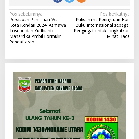
N
Pos sebelumnya
Pos berikutnya
Persiapan Pemilihan Wali
Ruksamin : Peringatan Hari
a
Kota Kendari 2024: Asmawa
Buku Internasional sebagai
v
Tosepu dan Yudhianto
Pengingat untuk Tingkatkan
Mahardika Ambil Formulir
Minat Baca
i
Pendaftaran
g
a
s
i
p
o
s