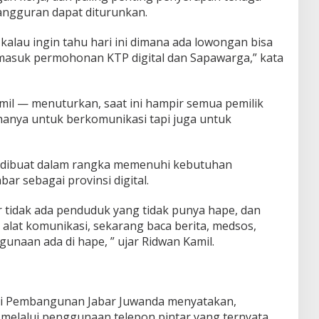
angguran dapat diturunkan.
alau ingin tahu hari ini dimana ada lowongan bisa
rmasuk permohonan KTP digital dan Sapawarga,” kata
il — menuturkan, saat ini hampir semua pemilik
anya untuk berkomunikasi tapi juga untuk
s dibuat dalam rangka memenuhi kebutuhan
r sebagai provinsi digital.
ir tidak ada penduduk yang tidak punya hape, dan
alat komunikasi, sekarang baca berita, medsos,
egunaan ada di hape, ” ujar Ridwan Kamil.
si Pembangunan Jabar Juwanda menyatakan,
r melalui penggunaan telepon pintar yang ternyata