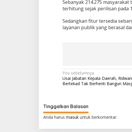
Sebanyak 214.275 masyarakat t
terhitung sejak perilisan pada
Sedangkan fitur tersedia seban
layanan publik yang berasal da
N
Pos sebelumnya
Usai Jabatan Kepala Daerah, Ridwan
a
Bertekad Tak Berhenti Bangun Masj
v
i
g
Tinggalkan Balasan
a
Anda harus
masuk
untuk berkomentar.
s