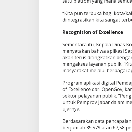
satu platfom yang mana semua l
“Kita pun terbuka bagi kota/ka
diintegrasikan kita sangat ter
Recognition of Excellence
Sementara itu, Kepala Dinas K
menyatakan bahwa aplikasi Sap
akan terus ditingkatkan deng
mengakses layanan publik. “K
masyarakat melalui berbagai apl
Program aplikasi digital Pemda
of Excellence dari OpenGov, ka
sektor pelayanan publik. “Pen
untuk Pemprov Jabar dalam mem
ujarnya.
Berdasarakan data pencapaian a
berjumlah 39.579 atau 67,58 per