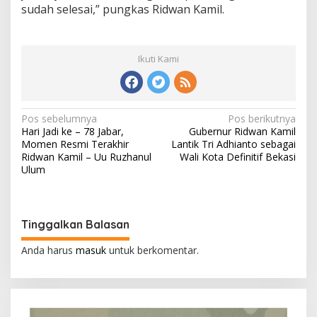
sudah selesai,” pungkas Ridwan Kamil.
Ikuti Kami
N
Pos sebelumnya
Pos berikutnya
Hari Jadi ke – 78 Jabar,
Gubernur Ridwan Kamil
a
Momen Resmi Terakhir
Lantik Tri Adhianto sebagai
v
Ridwan Kamil – Uu Ruzhanul
Wali Kota Definitif Bekasi
Ulum
i
g
a
Tinggalkan Balasan
s
Anda harus
masuk
untuk berkomentar.
i
p
o