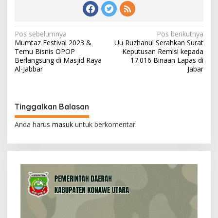
N
Pos sebelumnya
Pos berikutnya
Mumtaz Festival 2023 &
Uu Ruzhanul Serahkan Surat
a
Temu Bisnis OPOP
Keputusan Remisi kepada
v
Berlangsung di Masjid Raya
17.016 Binaan Lapas di
Al-Jabbar
Jabar
i
g
a
Tinggalkan Balasan
s
Anda harus
masuk
untuk berkomentar.
i
p
o
s