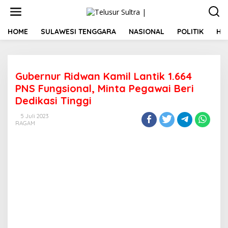
L
e
w
a
HOME
SULAWESI TENGGARA
NASIONAL
POLITIK
HU
t
i
k
e
Gubernur Ridwan Kamil Lantik 1.664
k
o
PNS Fungsional, Minta Pegawai Beri
n
Dedikasi Tinggi
t
e
5 Juli 2023
n
RAGAM