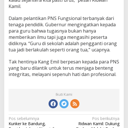
kalau sejahtera kita pasti urus,” pesan Ridwan
Kamil.
Dalam pelantikan PNS Fungsional terbanyak dari
tenaga pendidik. Gubernur mengingatkan kepada
para guru bahwa tugasnya bukan hanya
memberikan ilmu tapi juga mengasihi peserta
didiknya. “Guru di sekolah adalah pengganti orang
tua jadi berlakulah seperti orang tua,” ucapnya.
Tak hentinya Kang Emil berpesan kepada para PNS
yang baru dilantik untuk terus menjaga benteng
integritas, melayani sepenuh hati dan profesional.
Ikuti Kami
N
Pos sebelumnya
Pos berikutnya
Kunker ke Bandung,
Ridwan Kamil: Dukung
a