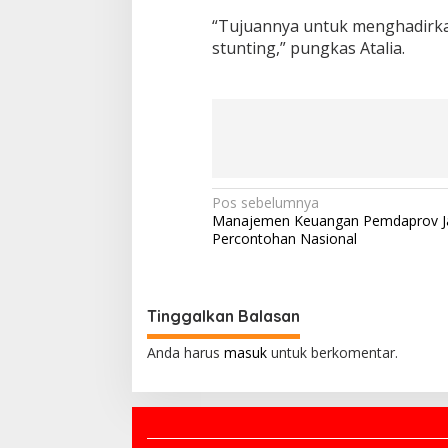
“Tujuannya untuk menghadirkan
stunting,” pungkas Atalia.
N
Pos sebelumnya
Manajemen Keuangan Pemdaprov Ja
a
Percontohan Nasional
v
i
g
Tinggalkan Balasan
a
Anda harus
masuk
untuk berkomentar.
s
i
p