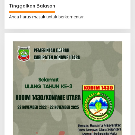
g
Tinggalkan Balasan
a
s
Anda harus
masuk
untuk berkomentar.
i
p
o
s