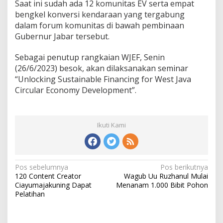
Saat ini sudah ada 12 komunitas EV serta empat
bengkel konversi kendaraan yang tergabung
dalam forum komunitas di bawah pembinaan
Gubernur Jabar tersebut.
Sebagai penutup rangkaian WJEF, Senin
(26/6/2023) besok, akan dilaksanakan seminar
“Unlocking Sustainable Financing for West Java
Circular Economy Development”.
Ikuti Kami
N
Pos sebelumnya
Pos berikutnya
120 Content Creator
Wagub Uu Ruzhanul Mulai
a
Ciayumajakuning Dapat
Menanam 1.000 Bibit Pohon
v
Pelatihan
i