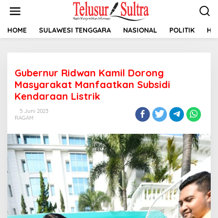
L
e
w
a
HOME
SULAWESI TENGGARA
NASIONAL
POLITIK
HU
t
i
k
e
Gubernur Ridwan Kamil Dorong
k
o
Masyarakat Manfaatkan Subsidi
n
Kendaraan Listrik
t
e
5 Juni 2023
n
RAGAM