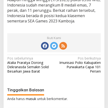
Indonesia sudah merangkum 8 medali emas, 7
perak, dan 11 perunggu. Berkat raihan tersebut,
Indonesia berada di posisi kedua klasemen
sementara SEA Games 2023 Kamboja.
Ikuti Kami
N
Pos sebelumnya
Pos berikutnya
Atalia Praratya Dorong
Imunisasi Polio Kabupaten
a
Dekranasda Semakin Solid
Purwakarta Capai 101
v
Besarkan Jawa Barat
Persen
i
g
Tinggalkan Balasan
a
s
Anda harus
masuk
untuk berkomentar.
i