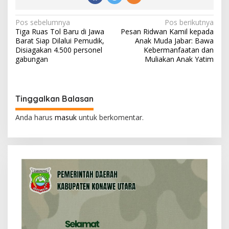
N
Pos sebelumnya
Pos berikutnya
Tiga Ruas Tol Baru di Jawa
Pesan Ridwan Kamil kepada
a
Barat Siap Dilalui Pemudik,
Anak Muda Jabar: Bawa
v
Disiagakan 4.500 personel
Kebermanfaatan dan
gabungan
Muliakan Anak Yatim
i
g
a
Tinggalkan Balasan
s
Anda harus
masuk
untuk berkomentar.
i
p
o
s