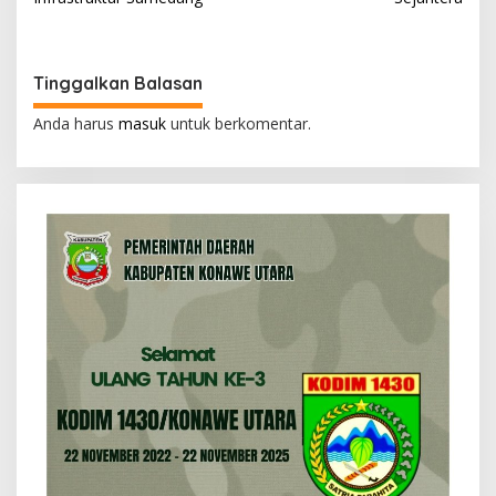
i
g
a
Tinggalkan Balasan
s
Anda harus
masuk
untuk berkomentar.
i
p
o
s