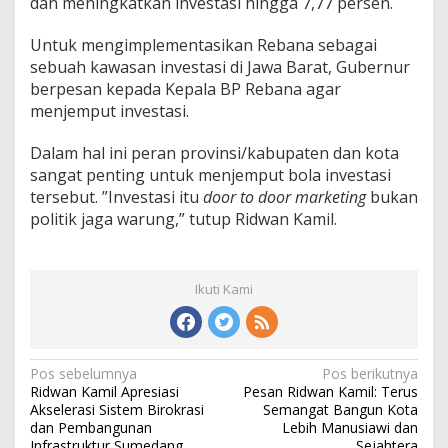
dan meningkatkan investasi hingga 7,77 persen.
Untuk mengimplementasikan Rebana sebagai
sebuah kawasan investasi di Jawa Barat, Gubernur
berpesan kepada Kepala BP Rebana agar
menjemput investasi.
Dalam hal ini peran provinsi/kabupaten dan kota
sangat penting untuk menjemput bola investasi
tersebut. ”Investasi itu
door to door marketing
bukan
politik jaga warung,” tutup Ridwan Kamil.
Ikuti Kami
N
Pos sebelumnya
Pos berikutnya
Ridwan Kamil Apresiasi
Pesan Ridwan Kamil: Terus
a
Akselerasi Sistem Birokrasi
Semangat Bangun Kota
v
dan Pembangunan
Lebih Manusiawi dan
Infrastruktur Sumedang
Sejahtera