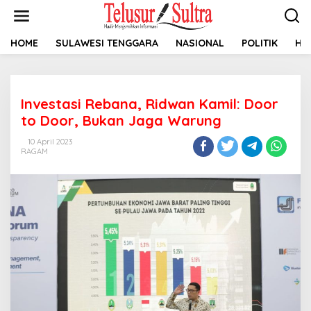
L
e
w
a
HOME
SULAWESI TENGGARA
NASIONAL
POLITIK
HU
t
i
k
e
Investasi Rebana, Ridwan Kamil: Door
k
o
to Door, Bukan Jaga Warung
n
t
10 April 2023
RAGAM
e
n