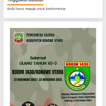
a
s
Anda harus
masuk
untuk berkomentar.
i
p
o
s