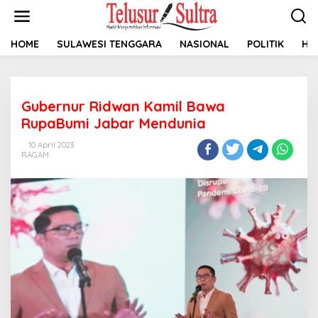
L
e
w
a
HOME
SULAWESI TENGGARA
NASIONAL
POLITIK
HU
t
i
k
e
Gubernur Ridwan Kamil Bawa
k
o
RupaBumi Jabar Mendunia
n
t
10 April 2023
RAGAM
e
n