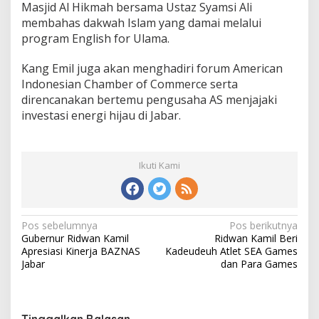
Masjid Al Hikmah bersama Ustaz Syamsi Ali
membahas dakwah Islam yang damai melalui
program English for Ulama.
Kang Emil juga akan menghadiri forum American
Indonesian Chamber of Commerce serta
direncanakan bertemu pengusaha AS menjajaki
investasi energi hijau di Jabar.
Ikuti Kami
N
Pos sebelumnya
Pos berikutnya
Gubernur Ridwan Kamil
Ridwan Kamil Beri
a
Apresiasi Kinerja BAZNAS
Kadeudeuh Atlet SEA Games
v
Jabar
dan Para Games
i
g
Tinggalkan Balasan