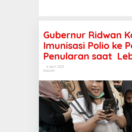
Gubernur Ridwan K
Imunisasi Polio ke
Penularan saat Le
6 April 2023
RAGAM