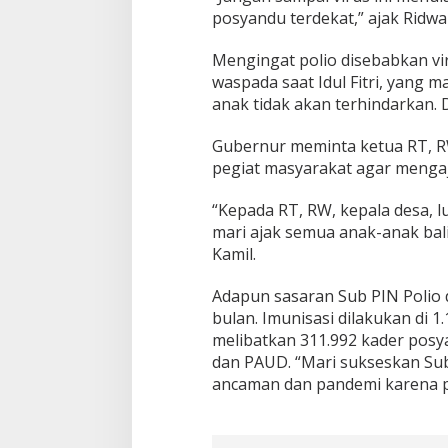
posyandu terdekat,” ajak Ridwa
Mengingat polio disebabkan vi
waspada saat Idul Fitri, yang m
anak tidak akan terhindarkan. D
Gubernur meminta ketua RT, RW
pegiat masyarakat agar mengaja
“Kepada RT, RW, kepala desa, lu
mari ajak semua anak-anak bali
Kamil.
Adapun sasaran Sub PIN Polio di
bulan. Imunisasi dilakukan di
melibatkan 311.992 kader posya
dan PAUD. “Mari sukseskan Sub 
ancaman dan pandemi karena pol