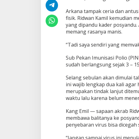
Arkana tampak ceria dan antu
fisik. Ridwan Kamil kemudian m
yang dipandu kader posyandu. 
memang rasanya manis.
“Tadi saya sendiri yang memvak
Sub Pekan Imunisasi Polio (PIN
sudah berlangsung sejak 3 – 15 
Selang sebulan akan dimulai ta
ini wajib lengkap dua kali agar 
merupakan tindak lanjut ditem
waktu lalu karena belum meneri
Kang Emil — sapaan akrab Rid
membawa balitanya ke posyandu
penyebaran virus bisa dicegah
“Jangan sampai virus ini menul