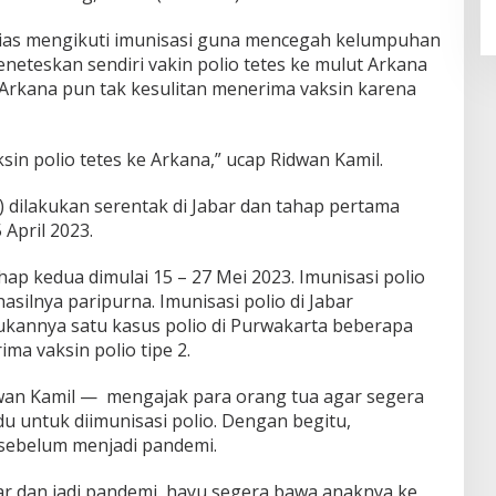
sias mengikuti imunisasi guna mencegah kelumpuhan
eneteskan sendiri vakin polio tetes ke mulut Arkana
Arkana pun tak kesulitan menerima vaksin karena
sin polio tetes ke Arkana,” ucap Ridwan Kamil.
) dilakukan serentak di Jabar dan tahap pertama
April 2023.
hap kedua dimulai 15 – 27 Mei 2023. Imunisasi polio
hasilnya paripurna. Imunisasi polio di Jabar
ukannya satu kasus polio di Purwakarta beberapa
ma vaksin polio tipe 2.
wan Kamil — mengajak para orang tua agar segera
 untuk diimunisasi polio. Dengan begitu,
 sebelum menjadi pandemi.
ar dan jadi pandemi, hayu segera bawa anaknya ke