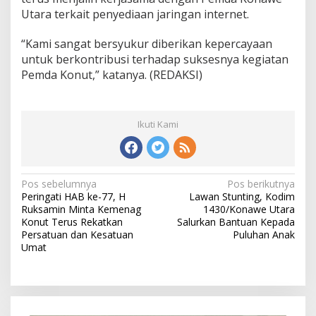
Utara terkait penyediaan jaringan internet.
“Kami sangat bersyukur diberikan kepercayaan
untuk berkontribusi terhadap suksesnya kegiatan
Pemda Konut,” katanya. (REDAKSI)
Ikuti Kami
N
Pos sebelumnya
Pos berikutnya
Peringati HAB ke-77, H
Lawan Stunting, Kodim
a
Ruksamin Minta Kemenag
1430/Konawe Utara
v
Konut Terus Rekatkan
Salurkan Bantuan Kepada
Persatuan dan Kesatuan
Puluhan Anak
i
Umat
g
a
s