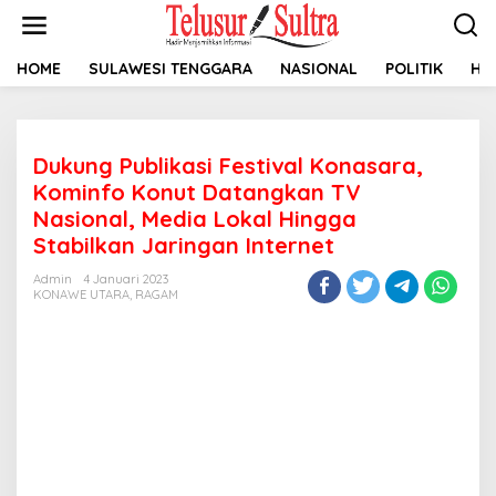
L
e
w
a
HOME
SULAWESI TENGGARA
NASIONAL
POLITIK
HU
t
i
k
e
Dukung Publikasi Festival Konasara,
k
o
Kominfo Konut Datangkan TV
n
Nasional, Media Lokal Hingga
t
Stabilkan Jaringan Internet
e
n
Admin
4 Januari 2023
KONAWE UTARA
,
RAGAM