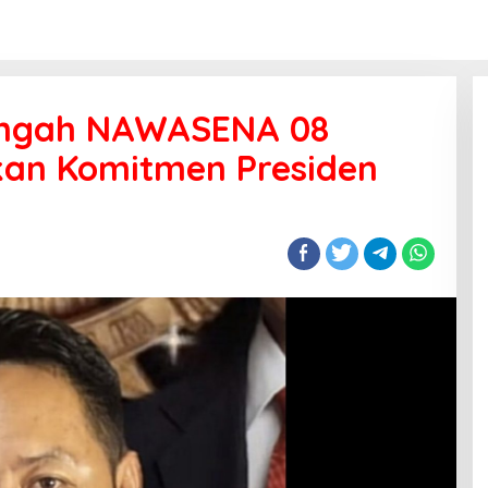
Tengah NAWASENA 08
an Komitmen Presiden