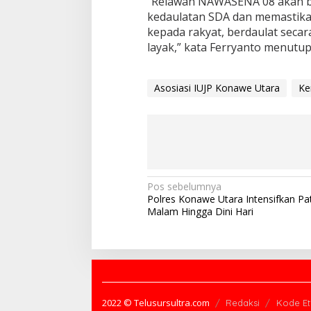
“Relawan NAWASENA 08 akan be
kedaulatan SDA dan memastikan
kepada rakyat, berdaulat seca
layak,” kata Ferryanto menutu
Asosiasi IUJP Konawe Utara
Ke
N
Pos sebelumnya
Polres Konawe Utara Intensifkan Pat
a
Malam Hingga Dini Hari
v
i
g
a
s
2022 © Telusursultra.com
Redaksi
Kode Et