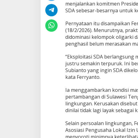
menjalankan komitmen Presid
SDA sebesar-besarnya untuk k
Pernyataan itu disampaikan Fe
(18/2/2026). Menurutnya, prak
didominasi kelompok oligarki d
penghasil belum merasakan ma
“Eksploitasi SDA berlangsung m
justru semakin terpuruk. Ini 
Subianto yang ingin SDA dikel
kata Ferryanto.
Ia menggambarkan kondisi masy
pertambangan di Sulawesi Ten
lingkungan. Kerusakan disebut 
dinilai tidak lagi layak sebaga
Selain persoalan lingkungan, F
Asosiasi Pengusaha Lokal Izin
menyoroti minimnya keterlibat