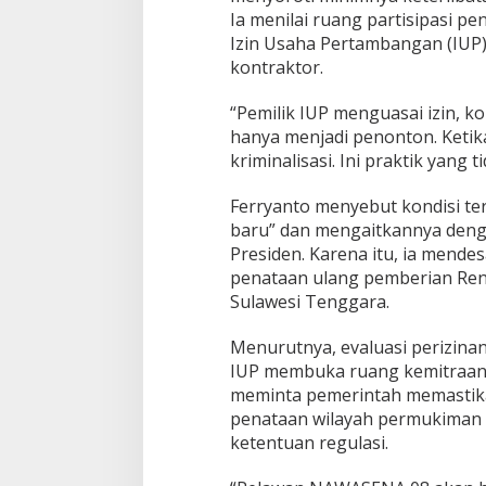
Ia menilai ruang partisipasi p
Izin Usaha Pertambangan (IUP
kontraktor.
“Pemilik IUP menguasai izin, ko
hanya menjadi penonton. Ketik
kriminalisasi. Ini praktik yang 
Ferryanto menyebut kondisi te
baru” dan mengaitkannya denga
Presiden. Karena itu, ia mend
penataan ulang pemberian Renc
Sulawesi Tenggara.
Menurutnya, evaluasi perizina
IUP membuka ruang kemitraan ya
meminta pemerintah memastika
penataan wilayah permukiman m
ketentuan regulasi.