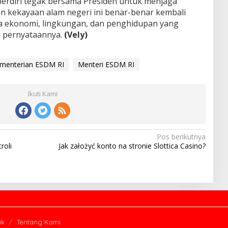
rdiri tegak bersama Presiden untuk menjaga
 kekayaan alam negeri ini benar-benar kembali
ra ekonomi, lingkungan, dan penghidupan yang
p pernyataannya.
(Vely)
menterian ESDM RI
Menteri ESDM RI
Ikuti Kami
Pos berikutnya
roli
Jak założyć konto na stronie Slottica Casino?
ik
Tentang Kami