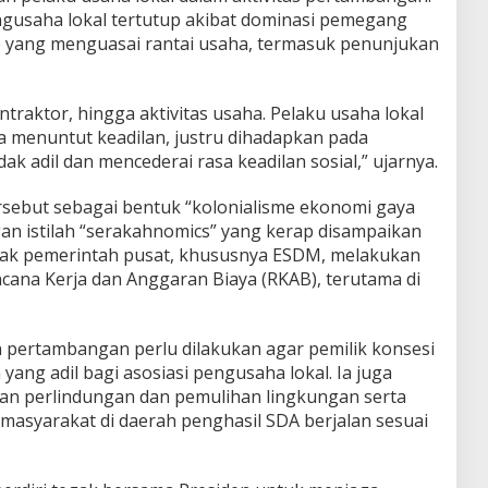
engusaha lokal tertutup akibat dominasi pemegang
) yang menguasai rantai usaha, termasuk penunjukan
ntraktor, hingga aktivitas usaha. Pelaku usaha lokal
a menuntut keadilan, justru dihadapkan pada
tidak adil dan mencederai rasa keadilan sosial,” ujarnya.
rsebut sebagai bentuk “kolonialisme ekonomi gaya
n istilah “serakahnomics” yang kerap disampaikan
esak pemerintah pusat, khususnya ESDM, melakukan
ana Kerja dan Anggaran Biaya (RKAB), terutama di
n pertambangan perlu dilakukan agar pemilik konsesi
ng adil bagi asosiasi pengusaha lokal. Ia juga
n perlindungan dan pemulihan lingkungan serta
asyarakat di daerah penghasil SDA berjalan sesuai