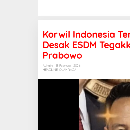
Korwil Indonesia 
Desak ESDM Tegakk
Prabowo
Admin
18 Februari 2026
HEADLINE
,
OLAHRAGA