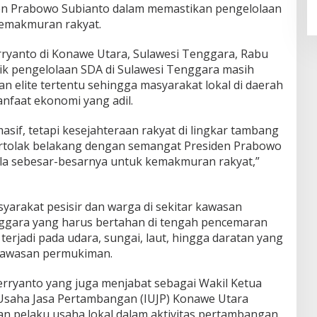
en Prabowo Subianto dalam memastikan pengelolaan
emakmuran rakyat.
rryanto di Konawe Utara, Sulawesi Tenggara, Rabu
tik pengelolaan SDA di Sulawesi Tenggara masih
an elite tertentu sehingga masyarakat lokal di daerah
nfaat ekonomi yang adil.
asif, tetapi kesejahteraan rakyat di lingkar tambang
bertolak belakang dengan semangat Presiden Prabowo
ola sebesar-besarnya untuk kemakmuran rakyat,”
arakat pesisir dan warga di sekitar kawasan
ggara yang harus bertahan di tengah pencemaran
terjadi pada udara, sungai, laut, hingga daratan yang
i kawasan permukiman.
erryanto yang juga menjabat sebagai Wakil Ketua
 Usaha Jasa Pertambangan (IUJP) Konawe Utara
an pelaku usaha lokal dalam aktivitas pertambangan.