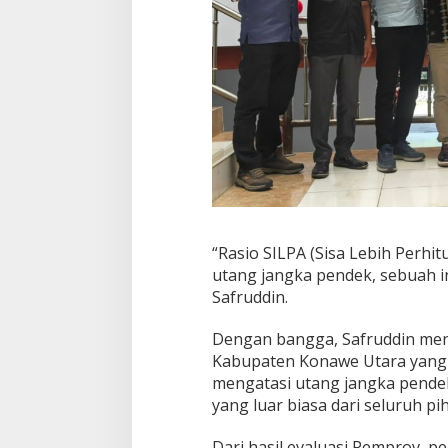
“Rasio SILPA (Sisa Lebih Perh
utang jangka pendek, sebuah ind
Safruddin.
Dengan bangga, Safruddin men
Kabupaten Konawe Utara yang
mengatasi utang jangka pen
yang luar biasa dari seluruh pih
Dari hasil evaluasi Pemprov,