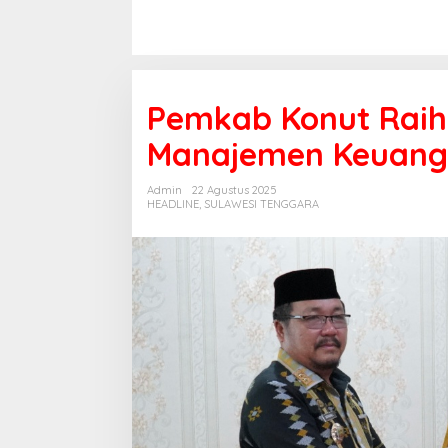
Pemkab Konut Raih 
Manajemen Keuanga
Admin
22 Agustus 2025
HEADLINE
,
SULAWESI TENGGARA