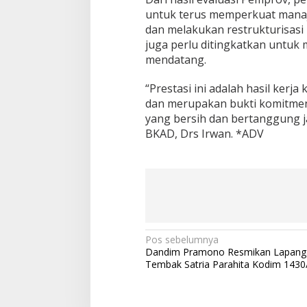
untuk terus memperkuat manaj
dan melakukan restrukturisasi
juga perlu ditingkatkan untu
mendatang.
“Prestasi ini adalah hasil kerj
dan merupakan bukti komitmen
yang bersih dan bertanggung ja
BKAD, Drs Irwan. *ADV
N
Pos sebelumnya
Dandim Pramono Resmikan Lapang
a
Tembak Satria Parahita Kodim 1430
v
i