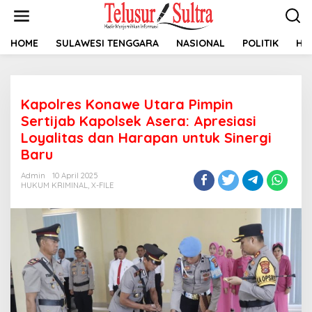
L
e
w
a
HOME
SULAWESI TENGGARA
NASIONAL
POLITIK
HU
t
i
k
e
Kapolres Konawe Utara Pimpin
k
o
Sertijab Kapolsek Asera: Apresiasi
n
Loyalitas dan Harapan untuk Sinergi
t
Baru
e
n
Admin
10 April 2025
HUKUM KRIMINAL
,
X-FILE