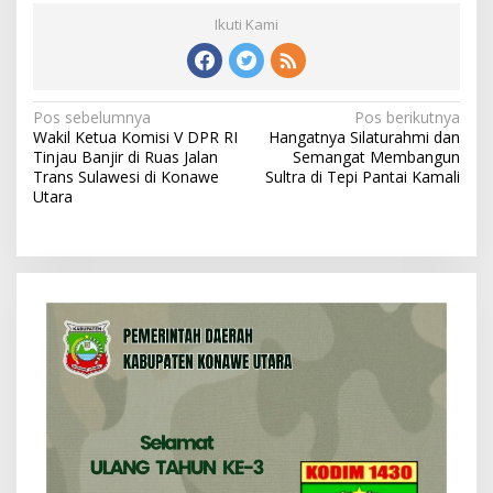
Ikuti Kami
N
Pos sebelumnya
Pos berikutnya
Wakil Ketua Komisi V DPR RI
Hangatnya Silaturahmi dan
a
Tinjau Banjir di Ruas Jalan
Semangat Membangun
v
Trans Sulawesi di Konawe
Sultra di Tepi Pantai Kamali
Utara
i
g
a
s
i
p
o
s