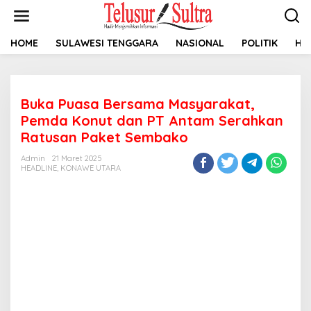
L
e
w
a
HOME
SULAWESI TENGGARA
NASIONAL
POLITIK
HU
t
i
k
e
Buka Puasa Bersama Masyarakat,
k
o
Pemda Konut dan PT Antam Serahkan
n
Ratusan Paket Sembako
t
e
Admin
21 Maret 2025
n
HEADLINE
,
KONAWE UTARA