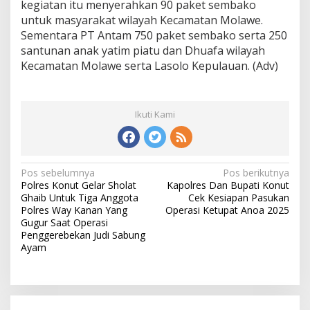
kegiatan itu menyerahkan 90 paket sembako
untuk masyarakat wilayah Kecamatan Molawe.
Sementara PT Antam 750 paket sembako serta 250
santunan anak yatim piatu dan Dhuafa wilayah
Kecamatan Molawe serta Lasolo Kepulauan. (Adv)
Ikuti Kami
N
Pos sebelumnya
Pos berikutnya
Polres Konut Gelar Sholat
Kapolres Dan Bupati Konut
a
Ghaib Untuk Tiga Anggota
Cek Kesiapan Pasukan
v
Polres Way Kanan Yang
Operasi Ketupat Anoa 2025
Gugur Saat Operasi
i
Penggerebekan Judi Sabung
Ayam
g
a
s