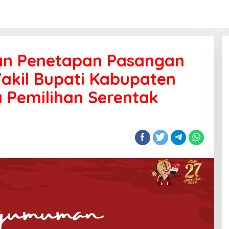
n Penetapan Pasangan
akil Bupati Kabupaten
 Pemilihan Serentak