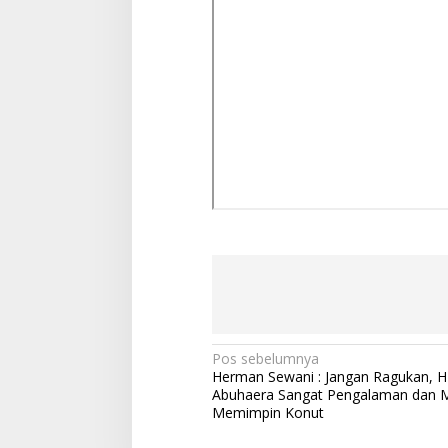
N
Pos sebelumnya
Herman Sewani : Jangan Ragukan, H 
a
Abuhaera Sangat Pengalaman dan
v
Memimpin Konut
i