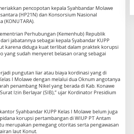
eneriakkan pencopotan kepala Syahbandar Molawe
santara (HP21N) dan Konsorsium Nasional
ia (KONUTARA).
Kementrian Perhubungan (Kemenhub) Republik
dari jabatannya sebagai kepala Syabandar KUPP
t karena diduga kuat terlibat dalam praktek korupsi
o yang sudah menyeret belasan orang sebagai
jadi pungutan liar atau biaya kordinasi yang di
Kelas I Molawe dengan melalui dua Oknum angotanya
 parah penambang Nikel yang berada di Kab. Konawe
Surat Izin Berlayar (SIB),” ujar Kordinator Presidium
a kantor Syahbandar KUPP Kelas I Molawe belum juga
 pidana korupsi pertambangan di WIUP PT Antam
 itu merupakan pemegang otoritas serta pengawasan
iran laut Konut.