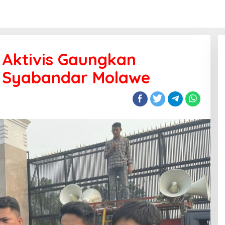
Aktivis Gaungkan
 Syabandar Molawe