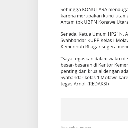
Sehingga KONUTARA menduga k
karena merupakan kunci utama a
Antam tbk UBPN Konawe Utara 
Senada, Ketua Umum HP21N, Ar
Syahbandar KUPP Kelas I Molawe
Kemenhub RI agar segera menc
“Saya tegaskan dalam waktu de
besar-besaran di Kantor Kemen
penting dan krusial dengan ad
Syabandar kelas 1 Molawe kare
tegas Arnol. (REDAKSI)
Pos sebelumnya