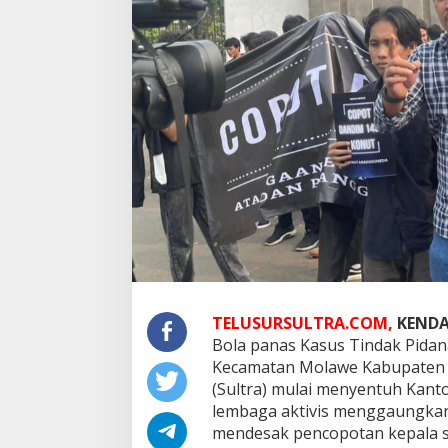
TELUSURSULTRA.COM,
KENDA
Bola panas Kasus Tindak Pidan
Kecamatan Molawe Kabupaten K
(Sultra) mulai menyentuh Kan
lembaga aktivis menggaungkan
mendesak pencopotan kepala sy