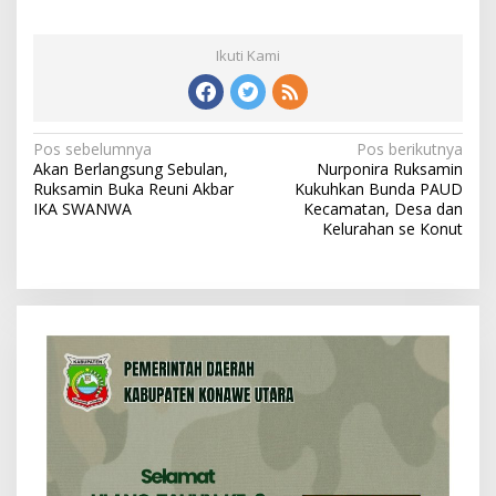
Ikuti Kami
N
Pos sebelumnya
Pos berikutnya
Akan Berlangsung Sebulan,
Nurponira Ruksamin
a
Ruksamin Buka Reuni Akbar
Kukuhkan Bunda PAUD
v
IKA SWANWA
Kecamatan, Desa dan
Kelurahan se Konut
i
g
a
s
i
p
o
s