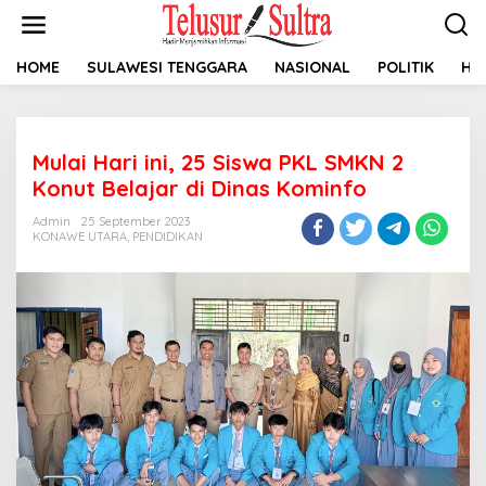
L
e
w
a
HOME
SULAWESI TENGGARA
NASIONAL
POLITIK
HU
t
i
k
e
Mulai Hari ini, 25 Siswa PKL SMKN 2
k
o
Konut Belajar di Dinas Kominfo
n
t
Admin
25 September 2023
KONAWE UTARA
,
PENDIDIKAN
e
n