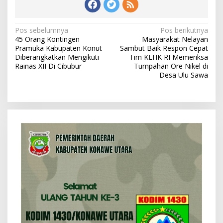
N
Pos sebelumnya
Pos berikutnya
45 Orang Kontingen
Masyarakat Nelayan
a
Pramuka Kabupaten Konut
Sambut Baik Respon Cepat
v
Diberangkatkan Mengikuti
Tim KLHK RI Memeriksa
Rainas XII Di Cibubur
Tumpahan Ore Nikel di
i
Desa Ulu Sawa
g
a
s
i
p
o
s