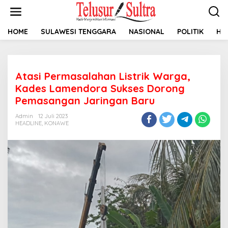
L
e
w
a
HOME
SULAWESI TENGGARA
NASIONAL
POLITIK
HU
t
i
k
e
Atasi Permasalahan Listrik Warga,
k
o
Kades Lamendora Sukses Dorong
n
Pemasangan Jaringan Baru
t
e
Admin
12 Juli 2023
n
HEADLINE
,
KONAWE