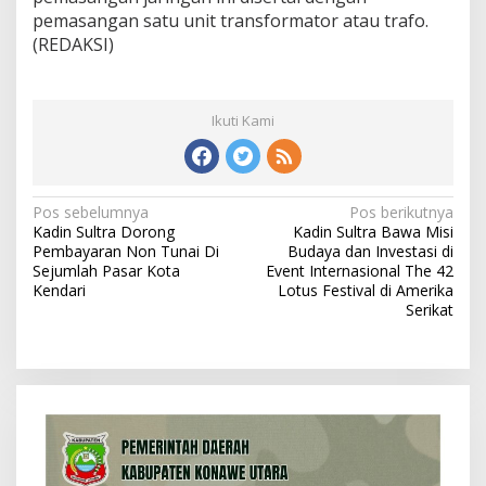
pemasangan satu unit transformator atau trafo.
(REDAKSI)
Ikuti Kami
N
Pos sebelumnya
Pos berikutnya
Kadin Sultra Dorong
Kadin Sultra Bawa Misi
a
Pembayaran Non Tunai Di
Budaya dan Investasi di
v
Sejumlah Pasar Kota
Event Internasional The 42
Kendari
Lotus Festival di Amerika
i
Serikat
g
a
s
i
p