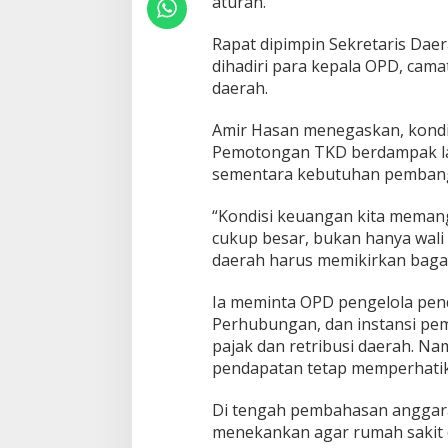
aturan.
Rapat dipimpin Sekretaris Dae
dihadiri para kepala OPD, cama
daerah.
Amir Hasan menegaskan, kondisi
Pemotongan TKD berdampak lan
sementara kebutuhan pembangu
“Kondisi keuangan kita meman
cukup besar, bukan hanya wali 
daerah harus memikirkan baga
Ia meminta OPD pengelola pen
Perhubungan, dan instansi pem
pajak dan retribusi daerah. N
pendapatan tetap memperhatika
Di tengah pembahasan anggaran
menekankan agar rumah sakit 