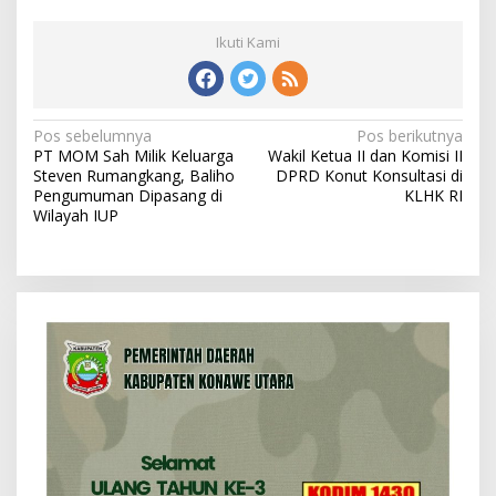
Ikuti Kami
N
Pos sebelumnya
Pos berikutnya
PT MOM Sah Milik Keluarga
Wakil Ketua II dan Komisi II
a
Steven Rumangkang, Baliho
DPRD Konut Konsultasi di
v
Pengumuman Dipasang di
KLHK RI
Wilayah IUP
i
g
a
s
i
p
o
s