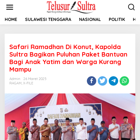
L
e
w
a
HOME
SULAWESI TENGGARA
NASIONAL
POLITIK
HU
t
i
k
e
Safari Ramadhan Di Konut, Kapolda
k
o
Sultra Bagikan Puluhan Paket Bantuan
n
Bagi Anak Yatim dan Warga Kurang
t
Mampu
e
n
Admin
26 Maret 2025
RAGAM
,
X-FILE