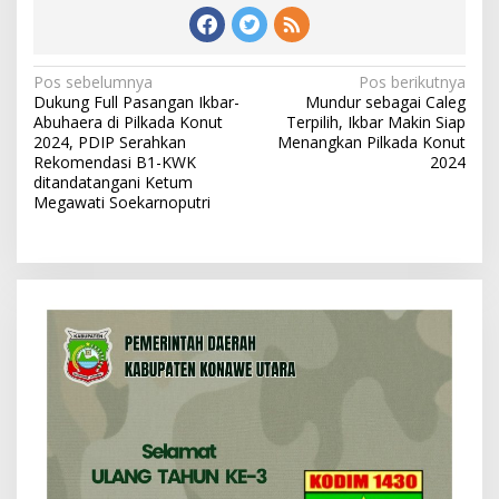
N
Pos sebelumnya
Pos berikutnya
Dukung Full Pasangan Ikbar-
Mundur sebagai Caleg
a
Abuhaera di Pilkada Konut
Terpilih, Ikbar Makin Siap
v
2024, PDIP Serahkan
Menangkan Pilkada Konut
Rekomendasi B1-KWK
2024
i
ditandatangani Ketum
Megawati Soekarnoputri
g
a
s
i
p
o
s